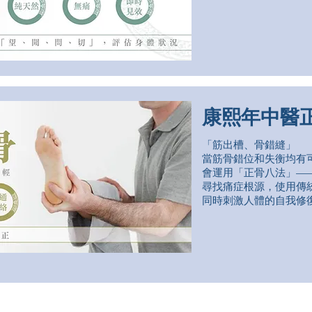
康熙年中醫
「筋出槽、骨錯縫」
當筋骨錯位和失衡均有
會運用「正骨八法」—
尋找痛症根源，使用傳
同時刺激人體的自我修