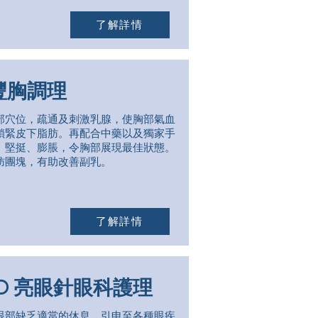
了解詳情
豐胸調理
部穴位，疏通及刺激乳腺，使胸部氣血
鎖緊皮下脂肪。再配合中藥以及獨家手
、堅挺、膨脹，令胸部展現最佳狀態。
肪團塊，有助改善副乳。
了解詳情
EO 亮眼針眼科護理
眼部缺乏適當的休息，引申至各種眼疾