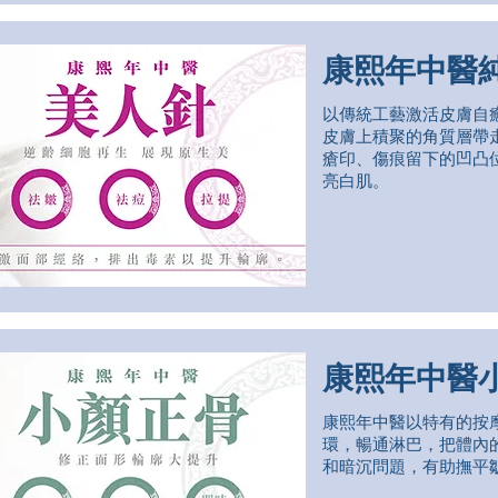
康熙年中醫
以傳統工藝激活皮膚自
皮膚上積聚的角質層帶
瘡印、傷痕留下的凹凸
亮白肌。
康熙年中醫
康熙年中醫以特有的按
環，暢通淋巴，把體內
和暗沉問題，有助撫平