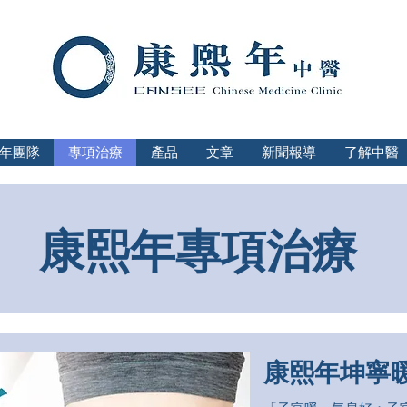
年團隊
專項治療
產品
文章
新聞報導
了解中醫
康熙年專項治療
康熙年坤寧