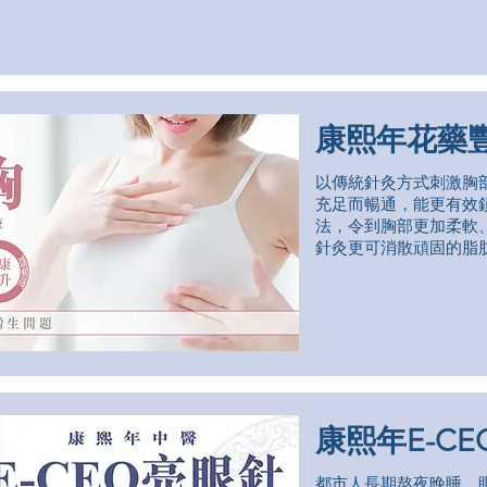
康熙年花藥
以傳統針灸方式刺激胸
充足而暢通，能更有效
法，令到胸部更加柔軟
針灸更可消散頑固的脂
康熙年E-C
都市人長期熬夜晚睡，