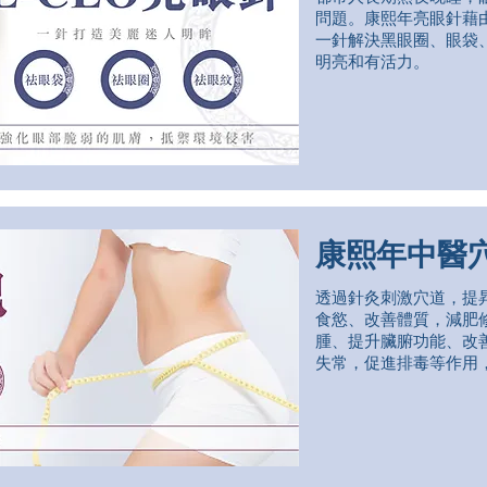
問題。康熙年亮眼針藉
一針解決黑眼圈、眼袋
明亮和有活力。
康熙年中醫
透過針灸刺激穴道，提
食慾、改善體質，減肥
腫、提升臟腑功能、改
失常，促進排毒等作用