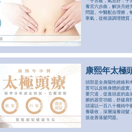
「子宮暖，氣息好；子
養宮六步曲，解決月經
問題。中醫配合理療，
寒氣，從根源調理體質
康熙年太極
頭部是全身陽性經絡和
置可以反映身體的虛實
要穴道，促進頭皮的血
腑的器官功能，舒緩肩
頭湯以一百八十種純中
養吸收，深層滋養頭髮
並改善落髮問題。