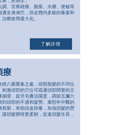
宮寒，疾病生」
失調、宮寒經痛、腹脹、水腫、便秘等
暢通全身淋巴，排走體内多餘的毒素和
，治療效用最大化。
了解詳情
頭療
奇經八脈匯集之處，頭部脫髮的不同位
。刺激頭部的穴位可疏通頭部閉塞的主
液循環，提升毛囊活躍度，調節五臟六
頸到頭部的不適和疲勞。康熙年中醫的
藥熬製，有助頭皮排毒，加強頭髮的營
，讓頭髮變得更柔韌，促進頭髮生長，