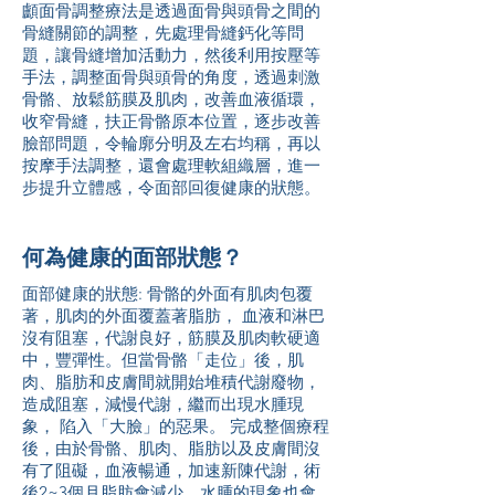
顱面骨調整療法是透過面骨與頭骨之間的
骨縫關節的調整，先處理骨縫鈣化等問
題，讓骨縫增加活動力，然後利用按壓等
手法，調整面骨與頭骨的角度，透過刺激
骨骼、放鬆筋膜及肌肉，改善血液循環，
收窄骨縫，扶正骨骼原本位置，逐步改善
臉部問題，令輪廓分明及左右均稱，再以
按摩手法調整，還會處理軟組織層，進一
步提升立體感，令面部回復健康的狀態。
何為健康的面部狀態？
面部健康的狀態: 骨骼的外面有肌肉包覆
著，肌肉的外面覆蓋著脂肪， 血液和淋巴
沒有阻塞，代謝良好，筋膜及肌肉軟硬適
中，豐彈性。但當骨骼「走位」後，肌
肉、脂肪和皮膚間就開始堆積代謝廢物，
造成阻塞，減慢代謝，繼而出現水腫現
象， 陷入「大臉」的惡果。 完成整個療程
後，由於骨骼、肌肉、脂肪以及皮膚間沒
有了阻礙，血液暢通，加速新陳代謝，術
後2~3個月脂肪會減少，水腫的現象也會