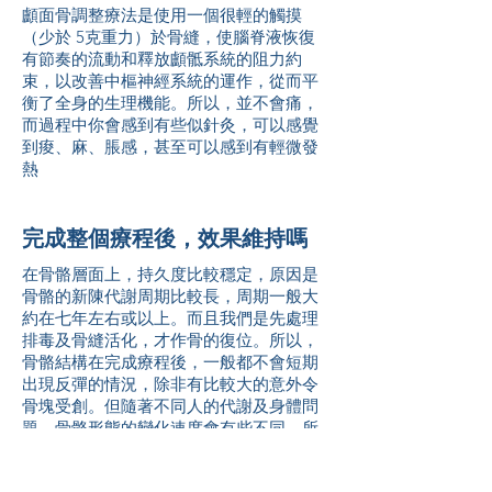
顱面骨調整療法是使用一個很輕的觸摸
（少於 5克重力）於骨縫，使腦脊液恢復
有節奏的流動和釋放顱骶系統的阻力約
束，以改善中樞神經系統的運作，從而平
衡了全身的生理機能。所以，並不會痛，
而過程中你會感到有些似針灸，可以感覺
到痠、麻、脹感，甚至可以感到有輕微發
熱
完成整個療程後，效果維持嗎
在骨骼層面上，持久度比較穩定，原因是
骨骼的新陳代謝周期比較長，周期一般大
約在七年左右或以上。而且我們是先處理
排毒及骨縫活化，才作骨的復位。所以，
骨骼結構在完成療程後，一般都不會短期
出現反彈的情況，除非有比較大的意外令
骨塊受創。但隨著不同人的代謝及身體問
題，骨骼形態的變化速度會有些不同。所
以，要保持得好，都要注重生活上的保養
包括情緒、壓力、毒素、荷爾蒙變化、生