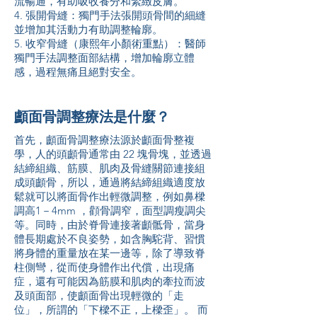
流暢通，有助吸收養分和緊緻皮膚。
4. 張開骨縫：獨門手法張開頭骨間的細縫
並增加其活動力有助調整輪廓。
5. 收窄骨縫（康熙年小顏術重點）：醫師
獨門手法調整面部結構，增加輪廓立體
感，過程無痛且絕對安全。
顱面骨調整療法是什麼？
首先，顱面骨調整療法源於顱面骨整複
學，人的頭顱骨通常由 22 塊骨塊，並透過
結締組織、筋膜、肌肉及骨縫關節連接組
成頭顱骨，所以，通過將結締組織適度放
鬆就可以將面骨作出輕微調整，例如鼻樑
調高1－4mm ，顴骨調窄，面型調瘦調尖
等。同時，由於脊骨連接著顱骶骨，當身
體長期處於不良姿勢，如含胸駝背、習慣
將身體的重量放在某一邊等，除了導致脊
柱側彎，從而使身體作出代償，出現痛
症，還有可能因為筋膜和肌肉的牽拉而波
及頭面部，使顱面骨出現輕微的「走
位」，所謂的「下樑不正，上樑歪」。 而