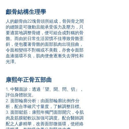
顱骨結構生理學
人的顱骨由22塊骨頭所組成，骨與骨之間
的縫隙是可微動且能承受張力及壓力，只
要適當地調整骨縫，便可組合成對稱的骨
骼。而由於日常生活習慣不佳導致骨骼歪
斜，使包覆著骨骼的面部肌肉出現扭曲，
令面相變得不對稱或不美觀，亦會令面部
血液循環不良，肌肉便會逐漸失去彈性和
光澤。
康熙年正骨五部曲
1. 中醫面診：透過「望、聞、問、切」，
評估身體狀況。
2. 面部輪廓分析：由面部輪廓比例作分
析，配合準確尺寸量度，了解調整目標。
3. 面部鬆筋：康熙年獨門面部開穴，令肌
肉及筋膜鬆軟以加強可調度。配合醫師調
配之人參精華，改善面部微循環，使經絡