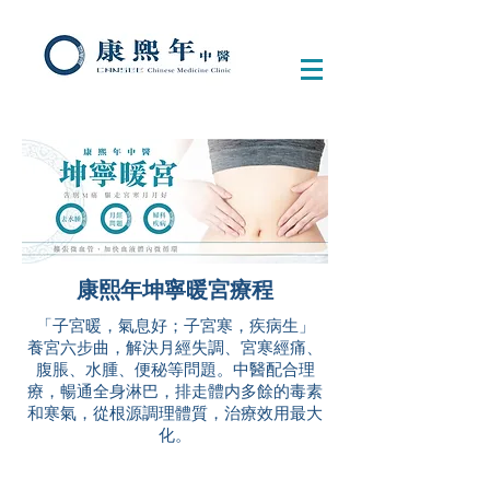
康熙年坤寧暖宮療程
「子宮暖，氣息好；子宮寒，疾病生」
養宮六步曲，解決月經失調、宮寒經痛、
腹脹、水腫、便秘等問題。中醫配合理
療，暢通全身淋巴，排走體内多餘的毒素
和寒氣，從根源調理體質，治療效用最大
化。