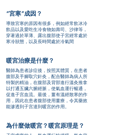
“宮寒”成因？
導致宮寒的原因有很多，例如經常飲冰冷
飲品以及愛吃生冷食物如壽司、沙律等，
穿著過於單薄、露出腹部使子宮經常處於
寒冷狀態，以及長時間處於冷氣間
暖宮治療是什麼？
醫師為患者診症後，按照其體質，在患者
腹部及手腳取穴針灸，配合醫師為病人所
特製的精油，在腹部及背部進行溫灸推拿
以打通五臟六腑經脈，使氣血運行暢通，
促進子宫血流。最後，薑有溫經散寒的作
用，因此在患者腹部使用薑療，令其藥效
能滲透到子宫達到暖宫的作用。
為什麼做暖宮？暖宮原理是？