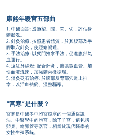
康熙年暖宮五部曲
1. 中醫面診: 透過望、聞、問、切，評估身
體狀況。
2. 針灸治療: 按照患者體質，於其腹部及手
腳取穴針灸，使經絡暢通。
3. 手法治療: 以獨門推拿手法，促進腹部氣
血運行。
4. 遠紅外線燈: 配合針灸，擴張微血管、加
快血液流速，加強體內微循環。
5. 溫灸砭石治療: 於腹部及背部穴道上推
拿，以活血袪瘀、溫熱驅寒。
“宮寒”是什麼？
宫寒是中醫學中胞宫虛寒的一個通俗說
法。中醫學中的胞宫，除了子宫，還包括
卵巢、輸卵管等器官，相當於現代醫學的
女性生殖系統。