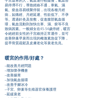
子宫虛寒的人，氣血運行較緩慢，氣血容
易停滯不行，導致經絡不通，寒氣、濕
氣、瘀血容易積聚停留，出現各種月經
病，如痛經、月經延遲、性欲低下、不孕
等。透過針灸及按敷，促進腹部氣血循
環，氣血流動則加快出寒、濕、瘀等不良
致病因素。一般婦女在45-54歲停經，暖宫
令絕經前女性的子宫維持正常運作，並可
改善卵巢早衰而出現的雌激素急促下降，
提早骨質疏鬆及皮膚老化等衰老先兆。
暖宮的作用/好處？
–能改善月經問題
–增加懷孕機會
–改善腸胃
–加強氣血循環
–改善手腳冰冷
–子宮、卵巢等生殖器官保養護理
–延緩衰老
–改善面色及身形