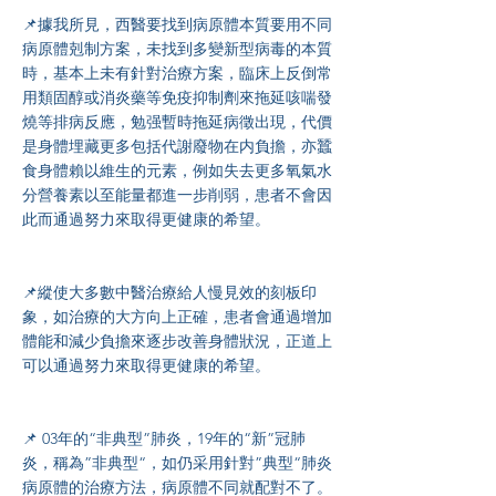
📌據我所見，西醫要找到病原體本質要用不同
病原體剋制方案，未找到多變新型病毒的本質
時，基本上未有針對治療方案，臨床上反倒常
用類固醇或消炎藥等免疫抑制劑來拖延咳喘發
燒等排病反應，勉强暫時拖延病徵出現，代價
是身體埋藏更多包括代謝廢物在内負擔，亦蠶
食身體賴以維生的元素，例如失去更多氧氣水
分營養素以至能量都進一步削弱，患者不會因
此而通過努力來取得更健康的希望。
📌縱使大多數中醫治療給人慢見效的刻板印
象，如治療的大方向上正確，患者會通過增加
體能和減少負擔來逐步改善身體狀況，正道上
可以通過努力來取得更健康的希望。
📌 03年的“非典型”肺炎，19年的“新”冠肺
炎，稱為”非典型“，如仍采用針對”典型“肺炎
病原體的治療方法，病原體不同就配對不了。