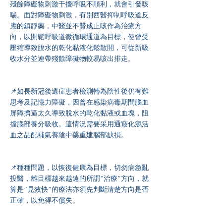
殘餘障礙物刺激干擾呼吸不順利，就會引發咳
喘。面對障礙物刺激，有別西醫抑制呼吸道反
應的鎮靜藥，中醫並不贊成止咳作為治療方
向，以開鬆呼吸道微循環通道為目標，使曾受
壓縮導致脫水的乾化黏液化鬆散開，可從新吸
收水分並連帶殘餘障礙物較易咳出排走。
📌如長新冠後遺症患者檢測轉為陰性後仍有難
思考及記憶力障礙，因曾在感染病毒期間腦血
屏障擠逼太久導致脫水的乾化黏液或血塊，阻
擋腦部養分吸收。這情況需要采用通竅化濕活
血之品配補氣養陰中藥重建腦部缺損。
📌種種問題，以恢復健康為目標，切勿病急亂
投醫，離目標越來越遠的所謂“治療”方向，就
算是“見效快”的療法亦須先判斷清楚方向是否
正確，以免得不償失。