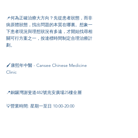
📌何為正確治療大方向？先從患者狀態，而非
病原體狀態，找出問題的本質在哪裏。想象一
下患者現況與理想狀況有多遠，才開始找尋相
關可行方案之一，按達標時間制定合理治療計
劃。
🖌️康熙年中醫 - Cansee Chinese Medicine
Clinic
📍銅鑼灣謝斐道482號兆安廣場25樓全層
💡營業時間: 星期一至日 10:00-20:00
📱Whatsapp(香港)+852
9148 4237
💌 Instagram：