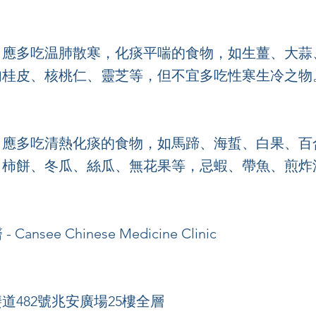
，應多吃温肺散寒，化痰平喘的食物，如生薑、大蒜
肉桂皮、核桃仁、靈芝等，但不宜多吃性寒生冷之物
，應多吃清熱化痰的食物，如馬蹄、海蜇、白果、百
、柿餅、冬瓜、絲瓜、無花果等，忌蝦、帶魚、煎炸
Cansee Chinese Medicine Clinic
道482號兆安廣場25樓全層