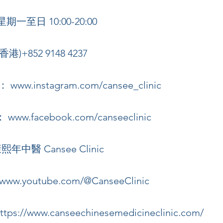
期一至日 10:00-20:00
香港)+852 9148 4237
m：
www.instagram.com/cansee_clinic
k：
www.facebook.com/canseeclinic
年中醫 Cansee Clinic
www.youtube.com/@CanseeClinic
ttps://www.canseechinesemedicineclinic.com/