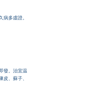
久病多虛證。
即發。治宜温
陳皮、蘇子、