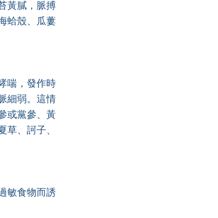
苔黃膩，脈搏
海蛤殼、瓜蔞
哮喘，發作時
脈細弱。這情
參或黨參、黃
夏草、訶子、
過敏食物而誘