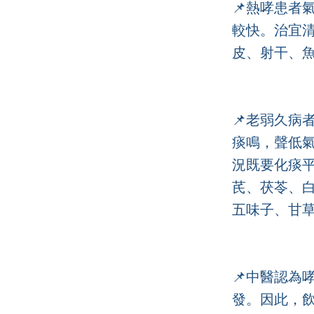
📌熱哮患者
較快。治宜
皮、射干、
📌老弱久病
痰鳴，聲低
況既要化痰
芪、茯苓、
五味子、甘
📌中醫認為
發。因此，