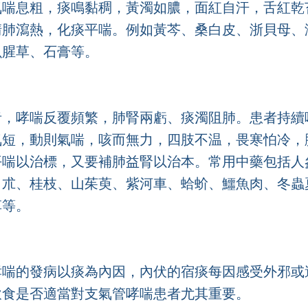
氣喘息粗，痰鳴黏稠，黃濁如膿，面紅自汗，舌紅乾
清肺瀉熱，化痰平喘。例如黃芩、桑白皮、浙貝母、
魚腥草、石膏等。
者，哮喘反覆頻繁，肺腎兩虧、痰濁阻肺。患者持續
氣短，動則氣喘，咳而無力，四肢不温，畏寒怕冷，
平喘以治標，又要補肺益腎以治本。常用中藥包括人
白朮、桂枝、山茱萸、紫河車、蛤蚧、鱷魚肉、冬蟲
草等。
哮喘的發病以痰為內因，內伏的宿痰每因感受外邪或
飲食是否適當對支氣管哮喘患者尤其重要。