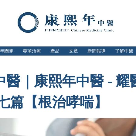
年團隊
專項治療
產品
文章
新聞報導
了解中醫
中醫｜康熙年中醫 - 耀
第七篇【根治哮喘】