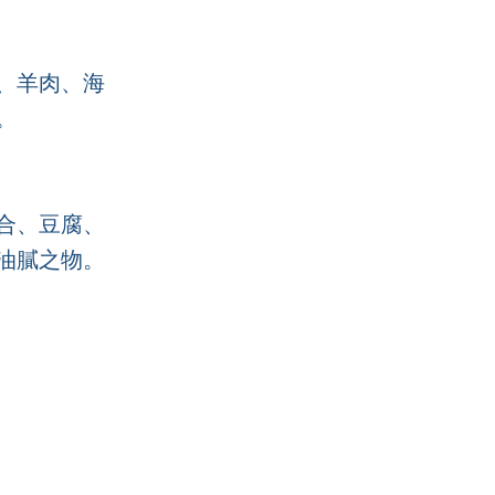
、羊肉、海
。
合、豆腐、
油膩之物。