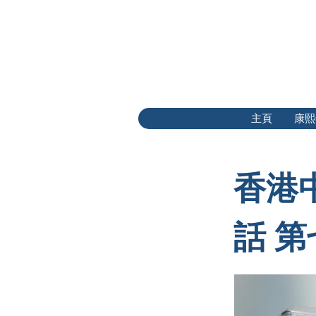
主頁
康熙
香港
話 