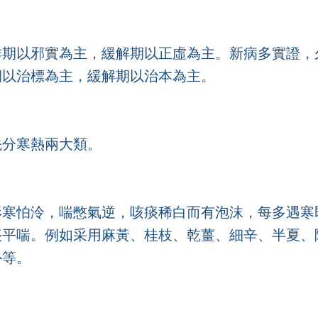
作期以邪實為主，緩解期以正虛為主。新病多實證，
期以治標為主，緩解期以治本為主。
先分寒熱兩大類。
形寒怕泠，喘憋氣逆，咳痰稀白而有泡沫，每多遇寒
痰平喘。例如采用麻黃、桂枝、乾薑、細辛、半夏、
朴等。