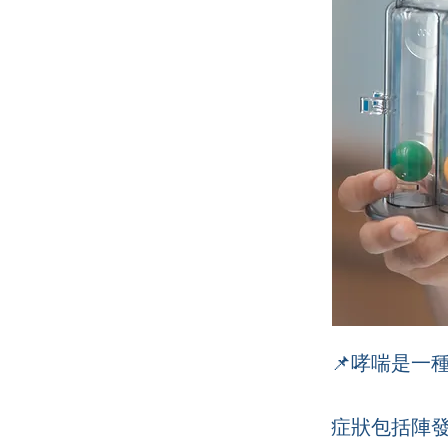
📌哮喘是一
症狀包括陣