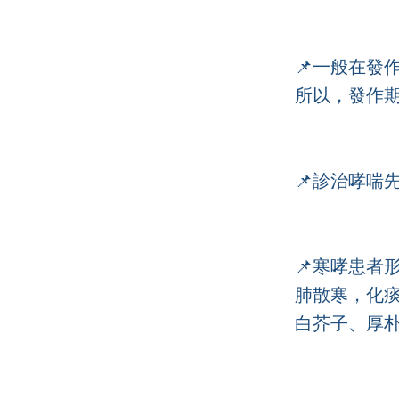
📌一般在發
所以，發作
📌診治哮喘
📌寒哮患者
肺散寒，化
白芥子、厚