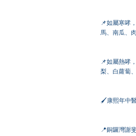
📌如屬寒哮
馬、南瓜、
📌如屬熱哮
梨、白蘿蔔
🖌️康熙年中醫 - 
📍銅鑼灣謝斐