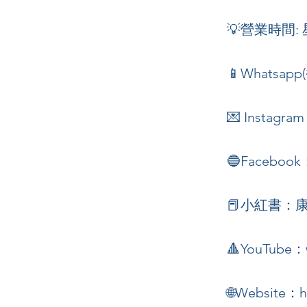
💡營業時間: 星
📱Whatsapp(
💌 Instagra
🔵Faceboo
📕小紅書：康熙
🔺YouTube：
🌐Website：
h