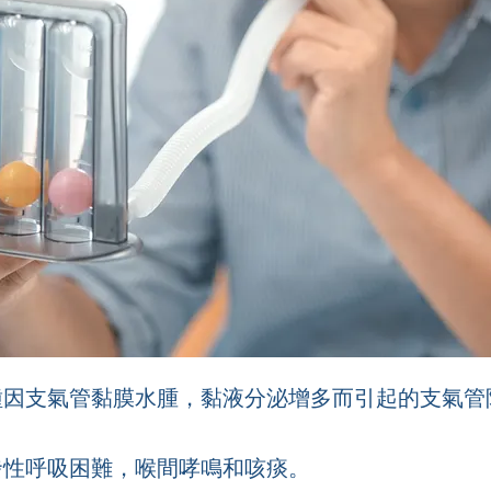
種因支氣管黏膜水腫，黏液分泌增多而引起的支氣管
發性呼吸困難，喉間哮鳴和咳痰。