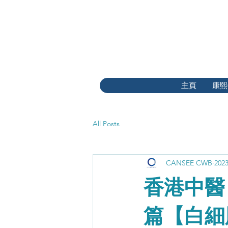
主頁
康熙
All Posts
CANSEE CWB
20
香港中醫
篇【白細