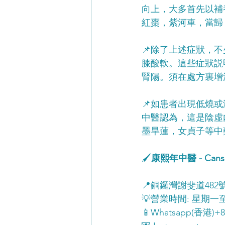
向上，大多首先以補
紅棗，紫河車，當歸
📌除了上述症狀，
膝酸軟。這些症狀説
腎陽。須在處方裏增
📌如患者出現低燒
中醫認為，這是陰虛
墨旱蓮，女貞子等中
🖌️
康熙年中醫 - Cansee 
📍銅鑼灣謝斐道482
💡營業時間: 星期一至日 
📱Whatsapp(香港)+85