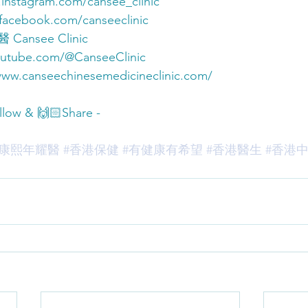
instagram.com/cansee_clinic
acebook.com/canseeclinic
nsee Clinic 
tube.com/@CanseeClinic
www.canseechinesemedicineclinic.com/
ollow & 🙌🏻Share -
#康熙年耀醫
#香港保健
#有健康有希望
#香港醫生
#香港