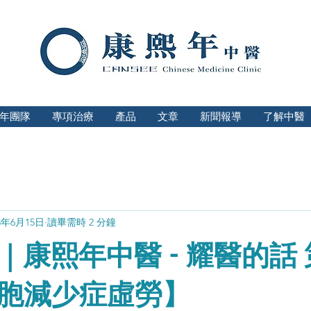
年團隊
專項治療
產品
文章
新聞報導
了解中醫
23年6月15日
讀畢需時 2 分鐘
｜康熙年中醫 - 耀醫的話
胞減少症虛勞】