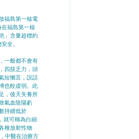
排放福島第一核電
份在福島第一核
銫」含量超標約
物安全。
前，一般都不會有
，四肢乏力，頭
氣短懶言，説話
搏也較虛弱。此
不足，後天失養所
致氣血陰陽虧
數持續低於
00/L，就可稱為白細
各種放射性物
，中醫在治療方