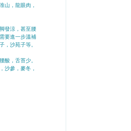
淮山，龍眼肉，
手脚發涼，甚至腰
需要進一步溫補
子，沙苑子等。
，腰酸，舌苔少。
，沙參，麥冬，