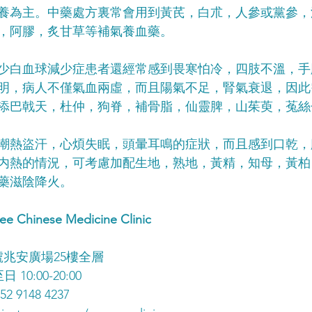
養為主。中藥處方裏常會用到黃芪，白朮，人參或黨參，
，阿膠，炙甘草等補氣養血藥。
不少白血球減少症患者還經常感到畏寒怕冷，四肢不溫，
明，病人不僅氣血兩虛，而且陽氣不足，腎氣衰退，因此
添巴戟天，杜仲，狗脊，補骨脂，仙靈脾，山茱萸，菟絲
或潮熱盜汗，心煩失眠，頭暈耳鳴的症狀，而且感到口乾
内熱的情況，可考慮加配生地，熟地，黃精，知母，黃柏
藥滋陰降火。
Chinese Medicine Clinic
號兆安廣場25樓全層
10:00-20:00
2 9148 4237