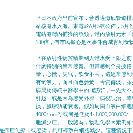
📌日本政府早前宣布，會透過海底管道
站核廢水入海。東電於6月5號公佈，5月
電站港灣內捕獲的魚類，體內放射元素「
180倍，有市民擔心是次事件會威脅到食
📌在放射性物質積聚到人體承受上限之
什麽特別的異常感覺。但當感到全身疲倦
暈，心慌，失眠，飲食不香，還經常感到
有氣無力，而且面色萎黃，舌質偏淡，脈
病屬於傳統中醫學中的“虛勞”，由先天
引起，或是因為感受外邪，病後誤治，導
損，臟腑功能衰退。假如周圍血液白細胞
4000/mm2, 或者是低於4x1,000,000,0
胞減少症。一般認為，物理化學因素例如
是癌症化療，或感染，均可導致白細胞減少。這種情況下