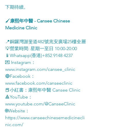
下期待續。
🖌️
康熙年中醫 - Cansee Chinese 
Medicine Clinic
📍銅鑼灣謝斐道482號兆安廣場25樓全層
💡營業時間: 星期一至日 10:00-20:00
📱Whatsapp(香港)+852 9148 4237
💌 Instagram： 
www.instagram.com/cansee_clinic
🔵Facebook： 
www.facebook.com/canseeclinic
📕小紅書：康熙年中醫 Cansee Clinic 
🔺YouTube：
www.youtube.com/@CanseeClinic
🌐Website：
https://www.canseechinesemedicinecli
nic.com/