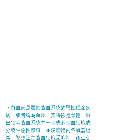
📌白血病是屬於造血系統的惡性腫瘤疾
病，或者稱為血癌，其特徵是骨髓，淋
巴結等造血系統中一種或多種血細胞成
分發生惡性增殖，並浸潤體内各臟器組
織，導致正常造血細胞受抑制，產生各