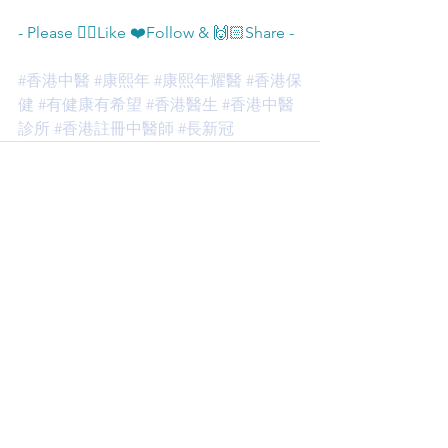
- Please 👍🏻Like ❤️Follow & 🙌🏻Share -
#香港中醫
#康熙年
#康熙年耀醫
#香港保
健
#有健康有希望
#香港醫生
#香港中醫
診所
#香港註冊中醫師
#長新冠
查看全部
最新文章