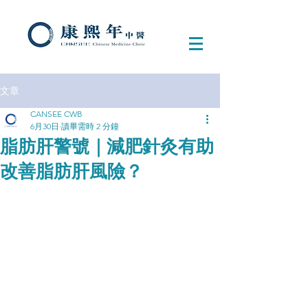
文章
CANSEE CWB
6月30日
讀畢需時 2 分鐘
脂肪肝警號｜減肥針灸有助
改善脂肪肝風險？