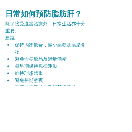
日常如何預防脂肪肝？
除了接受適當治療外，日常生活亦十分
重要。
建議：
保持均衡飲食，減少高糖及高脂食
物
避免含糖飲品及過量酒精
每星期保持規律運動
維持理想體重
避免長期熬夜
定期檢查肝功能及腹部超聲波
溫馨提示：
 減肥針灸屬輔助調理方
式，效果因個人體質而異，建議由
註冊中醫師評估後制定個人化治療
方案，並配合均衡飲食及適量運
動，以達到更理想的健康管理效