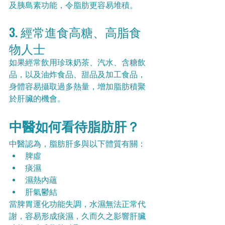
及胰島素功能，令脂肪更容易堆積。
3. 經常進食高糖、高脂食
物人士
如果經常飲用珍珠奶茶、汽水、含糖飲
品，以及油炸食品、甜品及加工食品，
身體容易攝取過多熱量，增加脂肪積聚
於肝臟的機會。
中醫如何看待脂肪肝？
中醫認為，脂肪肝多與以下體質有關：
脾虛
痰濕
濕熱內蘊
肝氣鬱結
當脾胃運化功能失調，水濕無法正常代
謝，容易形成痰濕，久而久之影響肝臟